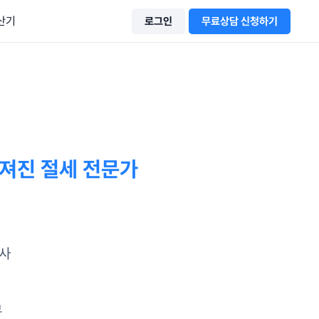
산기
로그인
무료상담 신청하기
져진 절세 전문가
무사
무