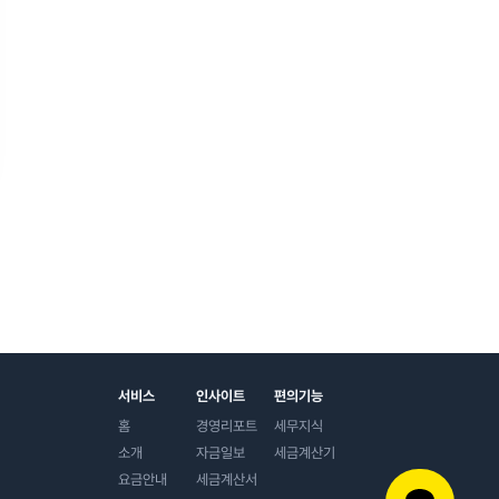
서비스
인사이트
편의기능
홈
경영리포트
세무지식
소개
자금일보
세금계산기
요금안내
세금계산서