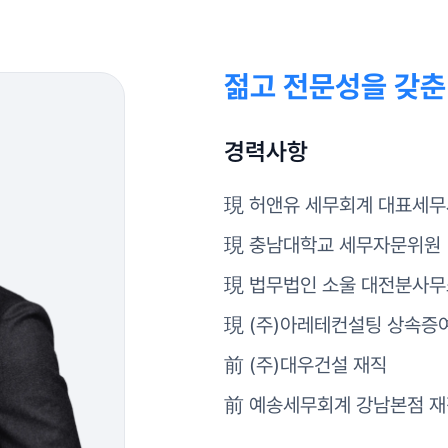
젊고 전문성을 갖춘
경력사항
現 허앤유 세무회계 대표세
現 충남대학교 세무자문위원
現 법무법인 소울 대전분사
現 (주)아레테컨설팅 상속증
前 (주)대우건설 재직
前 예송세무회계 강남본점 