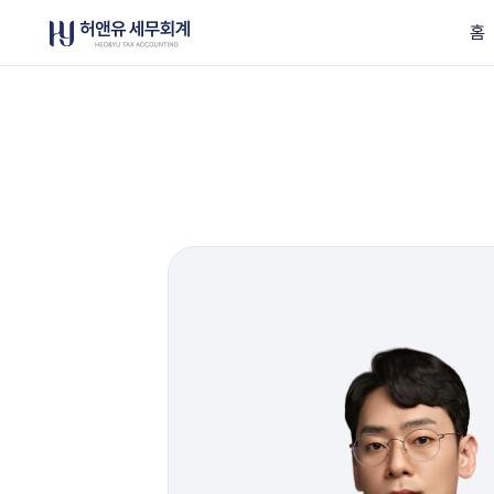
허앤유세무회계
홈