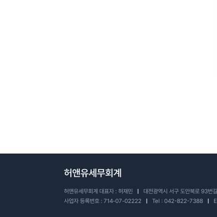
허앤유세무회계
허앤유세무회계 대표자 : 허재민
대전광역시 서구 도안북로 93번길 
사업자 등록번호 : 714-07-02222
Tel :
042-822-7388
E