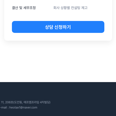
결산 및 세무조정
회사 상황별 컨설팅 제고
상담 신청하기
11, 206호(도안동, 에프엠프라임 4차빌딩)
-mail :
heotax1@naver.com