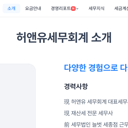
소개
요금안내
경영리포트
세무지식
세금계
N
허앤유세무회계 소개
다양한 경험으로 다
경력사항
現 허앤유 세무회계 대표세
現 재산세 전문 세무사
前 세무법인 늘벗 세종점 근